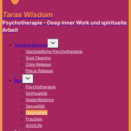
Taras Wisdom
Psychotherapie - Deep Inner Work und spirituelle
Arbeit
Untermenü
Therapie &Kosten
umschalten
Ganzheitliche Psychotherapie
Soul Clearing
Core Release
Fokus Release
Untermenü
Blog
umschalten
Psychotherapie
Spiritualität
SeelenBalance
Sexualität
Gesundheit
FrauSein
ArtofLife