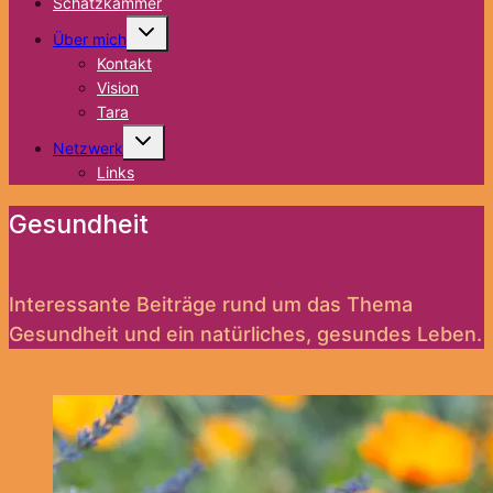
Schatzkammer
Untermenü
Über mich
umschalten
Kontakt
Vision
Tara
Untermenü
Netzwerk
umschalten
Links
Gesundheit
Interessante Beiträge rund um das Thema
Gesundheit und ein natürliches, gesundes Leben.