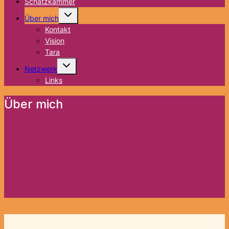
Schatzkammer
Untermenü
Über mich
umschalten
Kontakt
Vision
Tara
Untermenü
Netzwerk
umschalten
Links
Über mich