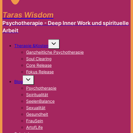
Taras Wisdom
Psychotherapie - Deep Inner Work und spirituelle
Arbeit
Untermenü
Therapie &Kosten
umschalten
Ganzheitliche Psychotherapie
Soul Clearing
Core Release
Fokus Release
Untermenü
Blog
umschalten
Psychotherapie
Spiritualität
SeelenBalance
Sexualität
Gesundheit
FrauSein
ArtofLife