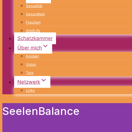
Sexualität
Gesundheit
FrauSein
ArtofLife
Schatzkammer
Über mich
Kontakt
Vision
Tara
Netzwerk
Links
SeelenBalance