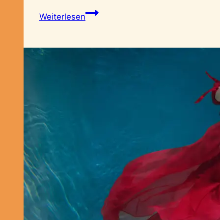
SeelenBalance
Weiterlesen