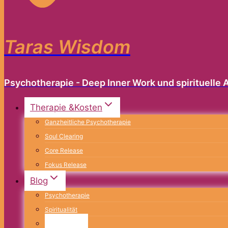
Taras Wisdom
Psychotherapie - Deep Inner Work und spirituelle A
Therapie &Kosten
Ganzheitliche Psychotherapie
Soul Clearing
Core Release
Fokus Release
Blog
Psychotherapie
Spiritualität
SeelenBalance