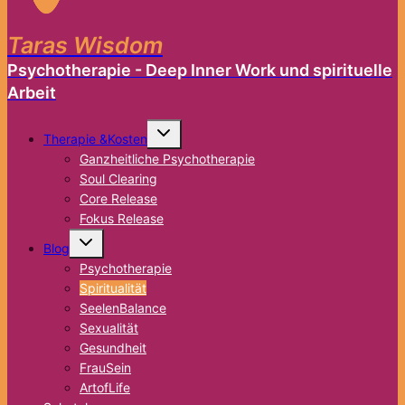
Taras Wisdom
Psychotherapie - Deep Inner Work und spirituelle
Arbeit
Untermenü
Therapie &Kosten
umschalten
Ganzheitliche Psychotherapie
Soul Clearing
Core Release
Fokus Release
Untermenü
Blog
umschalten
Psychotherapie
Spiritualität
SeelenBalance
Sexualität
Gesundheit
FrauSein
ArtofLife