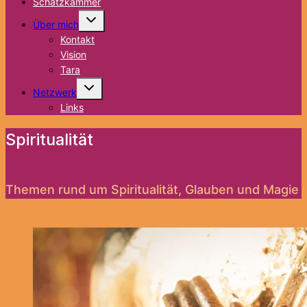
Schatzkammer
Untermenü
Über mich
umschalten
Kontakt
Vision
Tara
Untermenü
Netzwerk
umschalten
Links
Spiritualität
Themen rund um Spiritualität, Glauben und Magie