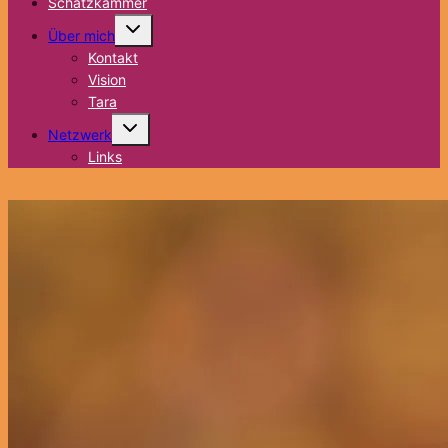
Schatzkammer
Untermenü
Über mich
umschalten
Kontakt
Vision
Tara
Untermenü
Netzwerk
umschalten
Links