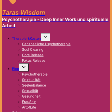
Taras Wisdom
Psychotherapie - Deep Inner Work und spirituelle
Arbeit
Untermenü
Therapie &Kosten
umschalten
Ganzheitliche Psychotherapie
Soul Clearing
Core Release
Fokus Release
Untermenü
Blog
umschalten
Psychotherapie
Spiritualität
SeelenBalance
Sexualität
Gesundheit
FrauSein
ArtofLife