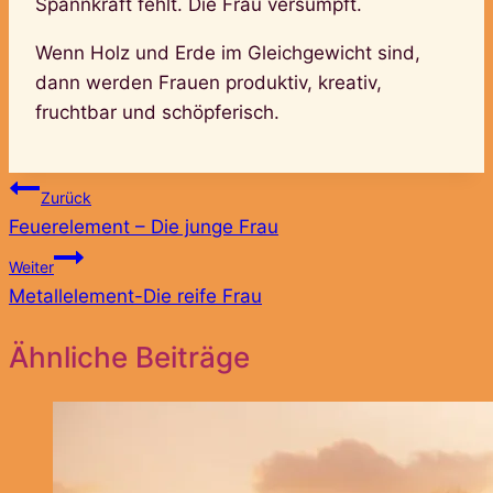
Spannkraft fehlt. Die Frau versumpft.
Wenn Holz und Erde im Gleichgewicht sind,
dann werden Frauen produktiv, kreativ,
fruchtbar und schöpferisch.
Beitragsnavigation
Zurück
Feuerelement – Die junge Frau
Weiter
Metallelement-Die reife Frau
Ähnliche Beiträge