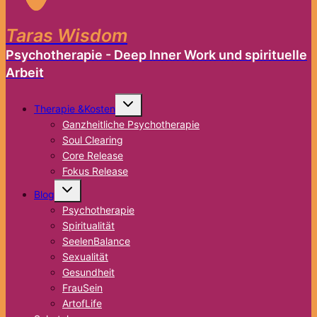
Taras Wisdom
Psychotherapie - Deep Inner Work und spirituelle
Arbeit
Untermenü
Therapie &Kosten
umschalten
Ganzheitliche Psychotherapie
Soul Clearing
Core Release
Fokus Release
Untermenü
Blog
umschalten
Psychotherapie
Spiritualität
SeelenBalance
Sexualität
Gesundheit
FrauSein
ArtofLife