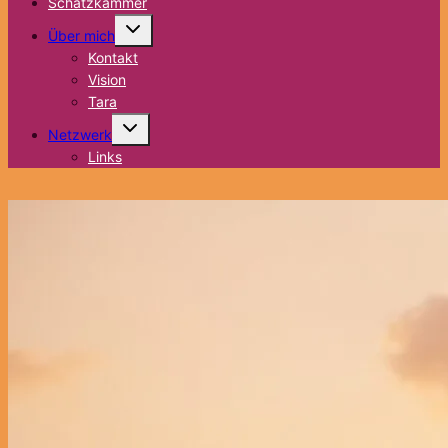
Schatzkammer
Untermenü
Über mich
umschalten
Kontakt
Vision
Tara
Untermenü
Netzwerk
umschalten
Links