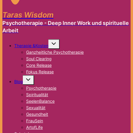
Taras Wisdom
Psychotherapie - Deep Inner Work und spirituelle
Arbeit
Untermenü
Therapie &Kosten
umschalten
Ganzheitliche Psychotherapie
Soul Clearing
Core Release
Fokus Release
Untermenü
Blog
umschalten
Psychotherapie
Spiritualität
SeelenBalance
Sexualität
Gesundheit
FrauSein
ArtofLife