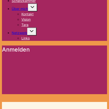
Schatzkammer
Untermenü
Über mich
umschalten
Kontakt
Vision
Tara
Untermenü
Netzwerk
umschalten
Links
Anmelden