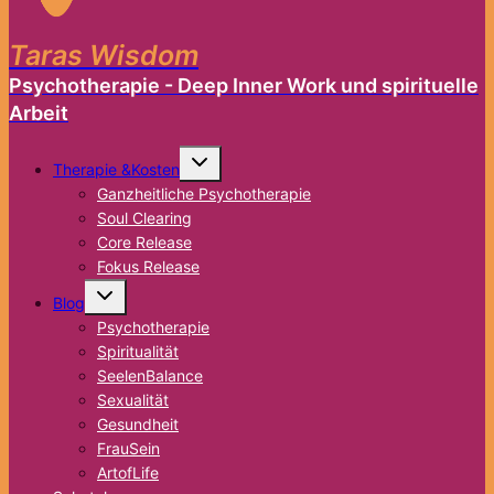
Taras Wisdom
Psychotherapie - Deep Inner Work und spirituelle
Arbeit
Untermenü
Therapie &Kosten
umschalten
Ganzheitliche Psychotherapie
Soul Clearing
Core Release
Fokus Release
Untermenü
Blog
umschalten
Psychotherapie
Spiritualität
SeelenBalance
Sexualität
Gesundheit
FrauSein
ArtofLife