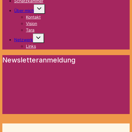
Schatzkammer
Untermenü
Über mich
umschalten
Kontakt
Vision
Tara
Untermenü
Netzwerk
umschalten
Links
Newsletteranmeldung