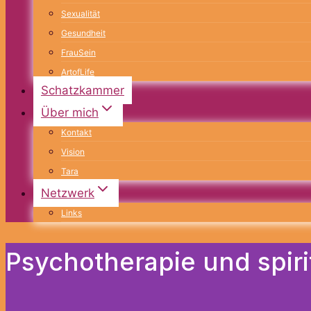
Sexualität
Gesundheit
FrauSein
ArtofLife
Schatzkammer
Über mich
Kontakt
Vision
Tara
Netzwerk
Links
Psychotherapie und spirit