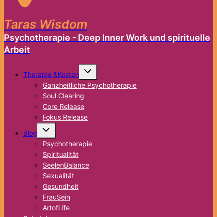
Taras Wisdom
Psychotherapie - Deep Inner Work und spirituelle
Arbeit
Untermenü
Therapie &Kosten
umschalten
Ganzheitliche Psychotherapie
Soul Clearing
Core Release
Fokus Release
Untermenü
Blog
umschalten
Psychotherapie
Spiritualität
SeelenBalance
Sexualität
Gesundheit
FrauSein
ArtofLife