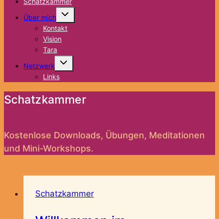
Schatzkammer
Untermenü
Über mich
umschalten
Kontakt
Vision
Tara
Untermenü
Netzwerk
umschalten
Links
Schatzkammer
Kostenlose Downloads, Übungen, Meditationen
und Mini-Workshops.
Schatzkammer