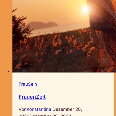
FrauSein
FrauenZeit
Von
Konstantina
Dezember 20,