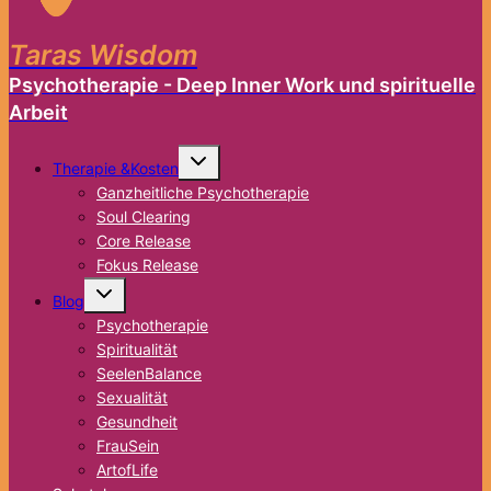
Taras Wisdom
Psychotherapie - Deep Inner Work und spirituelle
Arbeit
Untermenü
Therapie &Kosten
umschalten
Ganzheitliche Psychotherapie
Soul Clearing
Core Release
Fokus Release
Untermenü
Blog
umschalten
Psychotherapie
Spiritualität
SeelenBalance
Sexualität
Gesundheit
FrauSein
ArtofLife