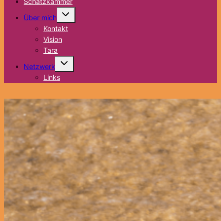
Schatzkammer
Untermenü
Über mich
umschalten
Kontakt
Vision
Tara
Untermenü
Netzwerk
umschalten
Links