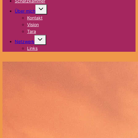
Schatzkammer
Untermenü
Über mich
umschalten
Kontakt
Vision
Tara
Untermenü
Netzwerk
umschalten
Links