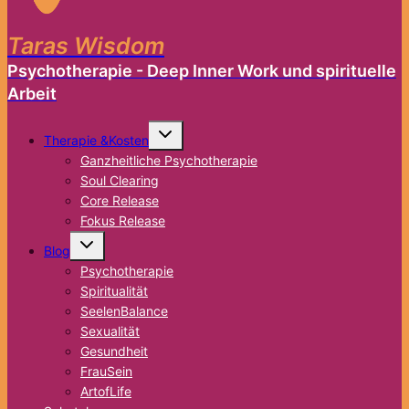
Taras Wisdom
Psychotherapie - Deep Inner Work und spirituelle
Arbeit
Untermenü
Therapie &Kosten
umschalten
Ganzheitliche Psychotherapie
Soul Clearing
Core Release
Fokus Release
Untermenü
Blog
umschalten
Psychotherapie
Spiritualität
SeelenBalance
Sexualität
Gesundheit
FrauSein
ArtofLife