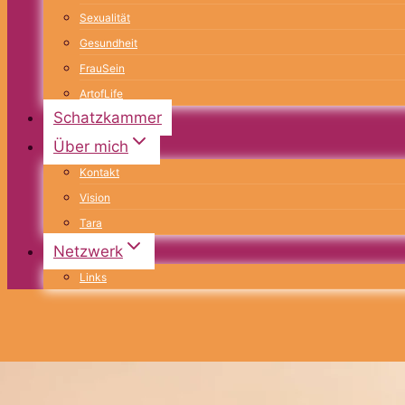
Sexualität
Gesundheit
FrauSein
ArtofLife
Schatzkammer
Über mich
Kontakt
Vision
Tara
Netzwerk
Links