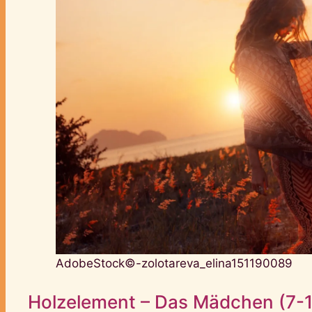
AdobeStock©-zolotareva_elina151190089
Holzelement – Das Mädchen (7-1